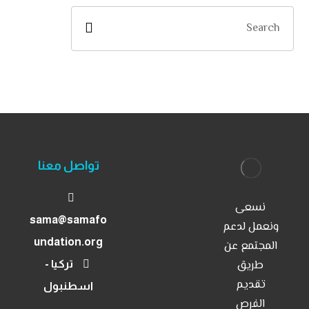
تواصل معنا
نسعى
sama@samafo
ونعمل لدعم
الرئيسية
undation.org
المجتمع عن
برامجنا
طريق
تركيا -
تقديم
اسطنبول
مشاريعنا
الفرص