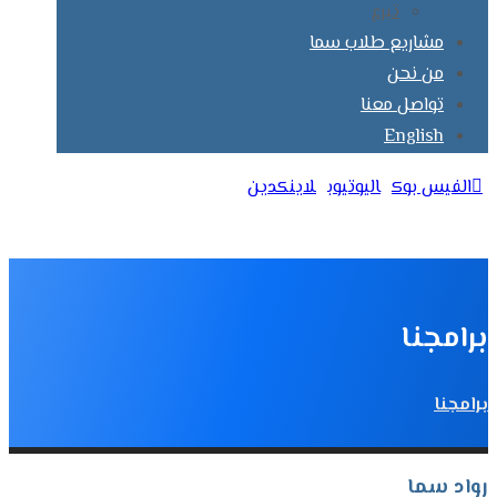
تبرع
مشاريع طلاب سما
من نحن
تواصل معنا
English
الفيس بوك
اليوتيوب
لاينكدين
حقوق النشر© 2026
برامجنا
برامجنا
رواد سما