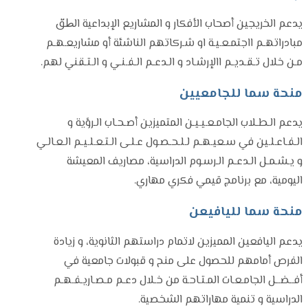
يدعم الخريجين أصحاب الأفكار و المشاريع الإبداعية الط̈ق
مبادراتهـم ااجتمـعـيـة او شـركاتهم الناشئة أو مشاريعـهـم
مـن خلال تـقـديـم االإرشـاد و الـدعـم الـفـنـي و الـتـقني لهم.
منحة سما للجامعيين
يدعم الـطـلاب الجامـعـيـيـن المتميزين أصـحـاب الـرؤية و
الـفـاعـلـين في سـعيـهـم لـلـحـصـول عـلـى الـتـعـلـيـم الـعـالـي
و يـشـمـل الـدعـم الـرسـوم الدراسية، مصاريف المعيشة
اليومية، مع برنامج قيمي فكري مهاري.
منحة سما لليافيعن
يدعم اليافعين المميزين لاتمام دراستهم الثانوية، و زيادة
الفرص أمامهم للحصول على منح و قبولات جامعية في
أفــضــل الجامـعـات المـتـاحـة من خـلال دعـم مـصـاريـفـهـم
الدراسية و تنمية مهاراتهم الشخصية.