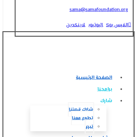
sama@samafoundation.org
الفيس بوك
اليوتيوب
لاينكدين
الصفحة الرئيسية
برامجنا
شارك
شارك قصتنا
تطوع معنا
تبرع