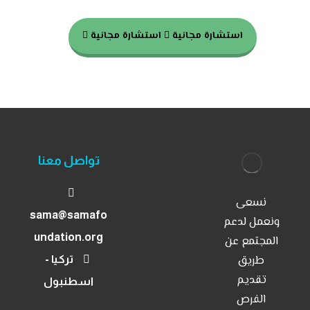
على استشارة مجانية
استشارة مجانية
استشارة مجانية
تواصل معنا
نسعى
sama@samafo
ونعمل لدعم
الرئيسية
undation.org
المجتمع عن
برامجنا
طريق
تركيا -
تقديم
اسطنبول
مشاريعنا
الفرص