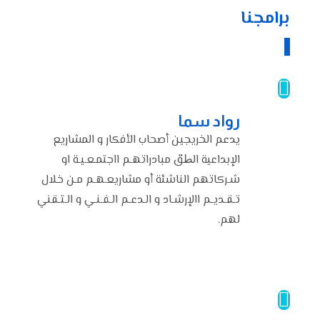
برامجنا
_
رواد سما
يدعم الخريجين أصحاب الأفكار و المشاريع
الإبداعية الط̈ق مبادراتهـم ااجتمـعـيـة او
شـركاتهم الناشئة أو مشاريعـهـم مـن خلال
تـقـديـم االإرشـاد و الـدعـم الـفـنـي و الـتـقني
لهم.