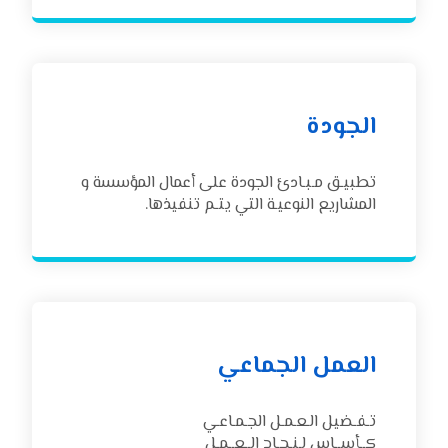
الجودة
تطبيـق مـبـادئ الجودة على أعمال المؤسسة و
المشاريع النوعيـة التي يتـم تنفيذها.
العمل الجماعي
تـفـضيل الـعـمـل الجـمـاعـي
كــأســاس لـنـجـاح الــعــمـل