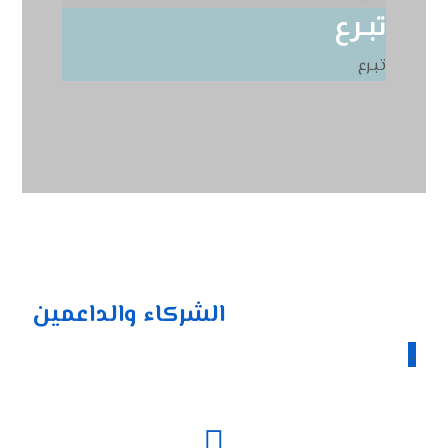
تبـرع
تبـرع
الشركاء والداعمين
_