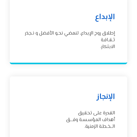
الإبداع
إطلاق روح الإبداع، لنمضي نحـو الأفضل و نـجذر
ثـقـافـة
الابتكار.
الإنجاز
القدرة على تحقيق
أهداف المـؤسـسـة وفـــق
الــخـطـة الزمنية.