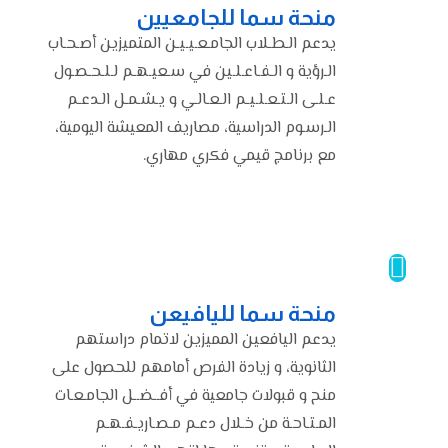
منحة سما للجامعيين
يدعم الـطـلاب الجامـعـيـيـن المتميزين أصـحـاب
الـرؤية و الـفـاعـلـين في سـعيـهـم لـلـحـصـول
عـلـى الـتـعـلـيـم الـعـالـي و يـشـمـل الـدعـم
الـرسـوم الدراسية، مصاريف المعيشة اليومية،
مع برنامج قيمي فكري مهاري.
منحة سما لليافيعن
يدعم اليافعين المميزين لاتمام دراستهم
الثانوية، و زيادة الفرص أمامهم للحصول على
منح و قبولات جامعية في أفــضــل الجامـعـات
المـتـاحـة من خـلال دعـم مـصـاريـفـهـم