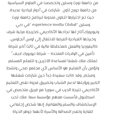
من جامعة نورث وسترن وتخصصت في العلوم السياسية
من جامعة جورج تاون . شاركت في أدوار قيادية عديدة،
حيث تم اختيارها لتكون مندوبة لبرنامج جامعة نورث
وسترن “experience media Global “في دبي
ونيويورك.أتاح لها نجاحها الأكاديمي كخريجة مرتبة شرف
وخبرتها القيادية الفرصة للانتقال إلى لوس أنجلوس،
كاليفورنيا والعمل كمخططة مالية في ثالث أكبر شركة
تأمين في الولايات المتحدة – شركة نيويورك لايف. ً
تمتلك ملك شغفا لمساعدة الآخرين و للتعلم المستمر
وتؤمن بأن التعليم هو الأساس لأي مجتمع صحي ونشط
ومبتكر، وقد كانت سعيدة جداً حين شاركت شغفها
الكبير ورؤيتها لدعم الشباب وتضييق فجوة نقص التعليم
الأكاديمي نتيجة الحرب في سوريا مع فريق متخصص في
اسطنبول فأسست معهم مؤسسة سما. ملك تحب
الإستكشاف والسفر،والمغامرة. إنها شخص إجتماعي
للغاية وتقدر الصداقة والأسرة لأنهما جوهر الحياة