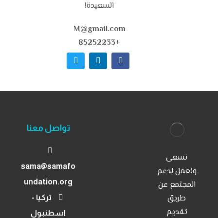
السعيدة!
M@gmail.com
+85252233
تواصل معنا
نسعى
sama@samafo
ونعمل لدعم
الرئيسية
undation.org
المجتمع عن
برامجنا
طريق
تركيا -
تقديم
اسطنبول