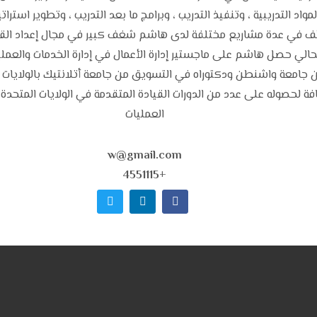
مواد التدريبية ، وتنفيذ التدريب ، وبرامج ما بعد التدريب ، وتطوير استرا
ئف في عدة مشاريع مختلفة لدى هاشم شغف كبير في مجال إعداد القادة 
امعة واشنطن ودكتوراه في التسويق من جامعة أتلانتيك بالولايات المت
المملكة المتحدة منذ ٢٠٠٥ بالإضافة لحصوله على عدد من الدورات القيادة المتقدمة في الولا
العمليات
w@gmail.com
+4551115